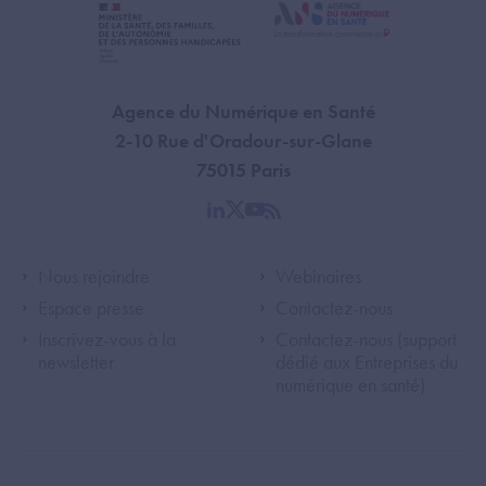
Agence du Numérique en Santé
2-10 Rue d'Oradour-sur-Glane
75015 Paris
linkedin
twitter
youtube
rss
Footer Left ANS
Footer Right A
Nous rejoindre
Webinaires
Espace presse
Contactez-nous
Inscrivez-vous à la
Contactez-nous (support
newsletter
dédié aux Entreprises du
numérique en santé)