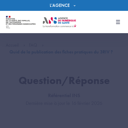
Panneau de gestion des cookies
L'AGENCE
Men
Accueil
FAQ
Quid de la publication des fiches pratiques du 3RIV ?
Question/Réponse
Référentiel INS
Dernière mise à jour le 16 février 2026