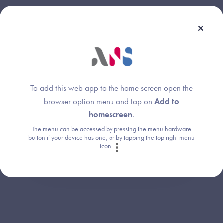
Une question ?
Retrouvez les réponses aux questions les
To add this web app to the home screen open the
plus fréquentes (FAQ).
browser option menu and tap on
Add to
homescreen
.
Consultez la FAQ
The menu can be accessed by pressing the menu hardware
button if your device has one, or by tapping the top right menu
icon
.