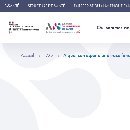
Panneau de gestion des cookies
E-SANTÉ
STRUCTURE DE SANTÉ
ENTREPRISE DU NUMÉRIQUE EN
Qui sommes-no
Accueil
FAQ
A quoi correspond une trace fonc