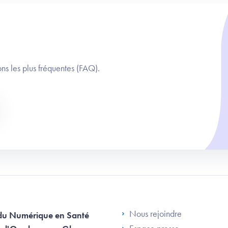
ns les plus fréquentes (FAQ).
Footer Left AN
Nous rejoindre
du Numérique en Santé