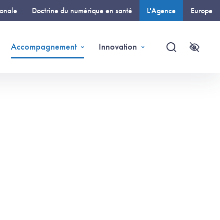
ionale
Doctrine du numérique en santé
L'Agence
Europe
(page courante)
Accompagnement
Innovation
Recherche
Accessi