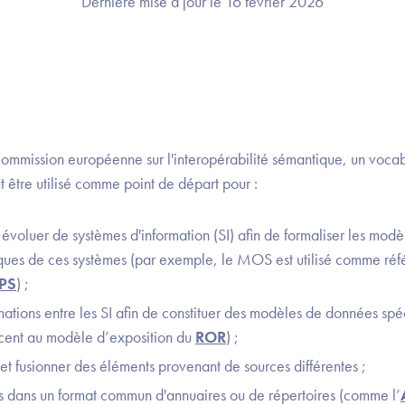
Dernière mise à jour le 16 février 2026
Commission européenne sur l'interopérabilité sémantique, un vocab
être utilisé comme point de départ pour :
 évoluer de systèmes d'information (SI) afin de formaliser les mod
ques de ces systèmes (par exemple, le MOS est utilisé comme réf
PS
) ;
tions entre les SI afin de constituer des modèles de données spécif
cent au modèle d’exposition du
ROR
) ;
t fusionner des éléments provenant de sources différentes ;
s dans un format commun d'annuaires ou de répertoires (comme l’