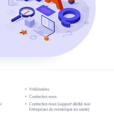
S
Footer Right ANS
Webinaires
Contactez-nous
er
Contactez-nous (support dédié aux
Entreprises du numérique en santé)