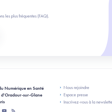
ns les plus fréquentes (FAQ).
Footer Left AN
Nous rejoindre
du Numérique en Santé
Espace presse
 d'Oradour-sur-Glane
ris
Inscrivez-vous à la newslett