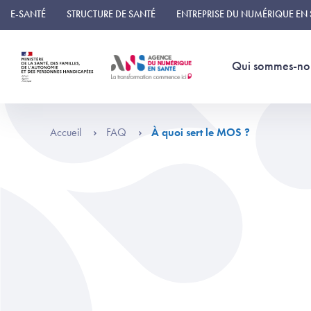
Panneau de gestion des cookies
E-SANTÉ
STRUCTURE DE SANTÉ
ENTREPRISE DU NUMÉRIQUE EN
Qui sommes-no
Accueil
FAQ
À quoi sert le MOS ?