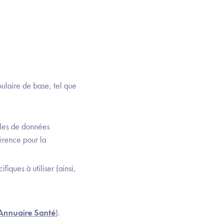
ulaire de base, tel que
èles de données
érence pour la
iques à utiliser (ainsi,
Annuaire Santé
).