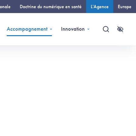
ionale
Doctrine du numérique en santé
L'Agence
Europe
(page courante)
Accompagnement
Innovation
Recherche
Accessi