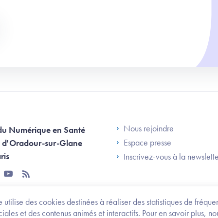
Footer Left AN
Nous rejoindre
du Numérique en Santé
Espace presse
 d'Oradour-sur-Glane
ris
Inscrivez-vous à la newslett
tter
youtube
rss
 utilise des cookies destinées à réaliser des statistiques de fréqu
les et des contenus animés et interactifs. Pour en savoir plus, no