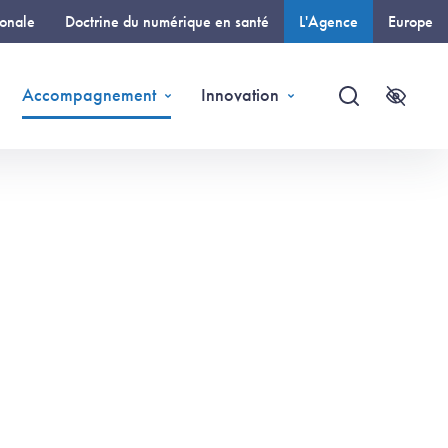
ionale
Doctrine du numérique en santé
L'Agence
Europe
(page courante)
Accompagnement
Innovation
Recherche
Accessi