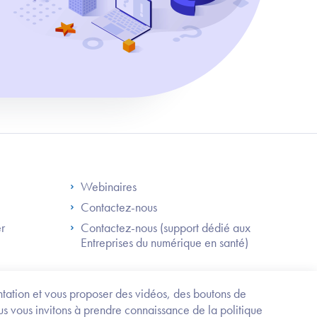
S
Footer Right ANS
Webinaires
Contactez-nous
er
Contactez-nous (support dédié aux
Entreprises du numérique en santé)
Besoin
d'être
guidé
entation et vous proposer des vidéos, des boutons de
?
us vous invitons à prendre connaissance de la politique
Trouvez