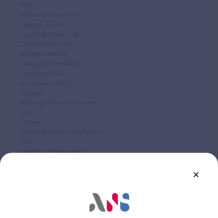
(PFI)
Référentiel Identité (RI)
Médecin de ville
Logiciel de Gestion de
Cabinet (LGC-MdV)
Biologie médicale
Système de Gestion de
Laboratoire (SGL)
Transcodeur LOINC
Imagerie
Radiology Information System
(RIS)
Officine
Logiciel de Gestion d'Officine
(LGO)
Social et Médico-social
Dossier Usager Informatisé
(DUI)
Opérateurs MSSanté
Opérateurs MSS
Service d'accès aux soins
(SAS)