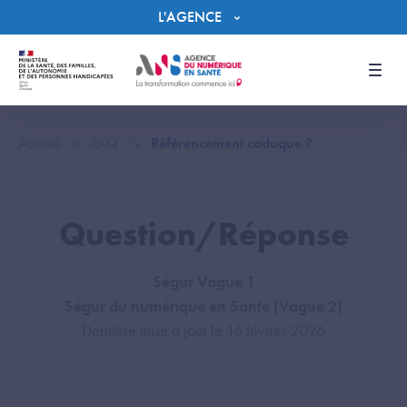
Panneau de gestion des cookies
L'AGENCE
Men
Accueil
FAQ
Référencement caduque ?
Question/Réponse
Ségur Vague 1
Ségur du numérique en Santé (Vague 2)
Dernière mise à jour le 16 février 2026