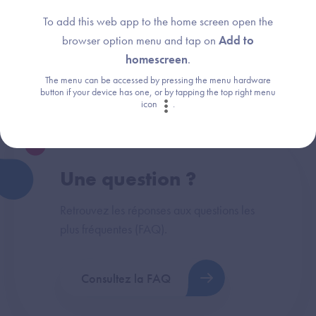
Service d'Accès aux Soins
(SAS) Agenda
To add this web app to the home screen open the
Sages-Femmes &
browser option menu and tap on
Add to
Paramédicaux
homescreen
.
Chirurgien-Dentiste
The menu can be accessed by pressing the menu hardware
button if your device has one, or by tapping the top right menu
icon
.
Une question ?
Retrouvez les réponses aux questions les
plus fréquentes (FAQ).
Consultez la FAQ