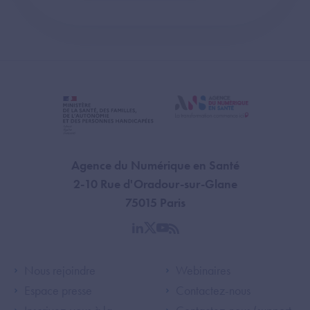
Agence du Numérique en Santé
2-10 Rue d'Oradour-sur-Glane
75015 Paris
linkedin
twitter
youtube
rss
Footer Left ANS
Footer Right A
Nous rejoindre
Webinaires
Espace presse
Contactez-nous