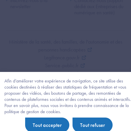
Inscrivez-vous à la
Contactez-nous (support
newsletter
dédié aux Entreprises du
numérique en santé)
Footer Bottom ANS
Ministère de la santé, des familles, de l'autonomie et des
personnes handicapées
Legifrance.gouv.fr
Service-public.fr
Mentions légales
Afin d’améliorer votre expérience de navigation, ce site utilise des
Politique de protection des données personnelles
cookies destinées à réaliser des statistiques de fréquentation et vous
Politique de gestion de cookies
proposer des vidéos, des boutons de partage, des remontées de
Gestion des cookies
contenus de plateformes sociales et des contenus animés et interactifs.
Plan du site
Pour en savoir plus, nous vous invitons à prendre connaissance de la
Besoi
politique de gestion de cookies.
Accessibilité : partiellement conforme
d'être
guidé
Tout accepter
Tout refuser
?
Trouv