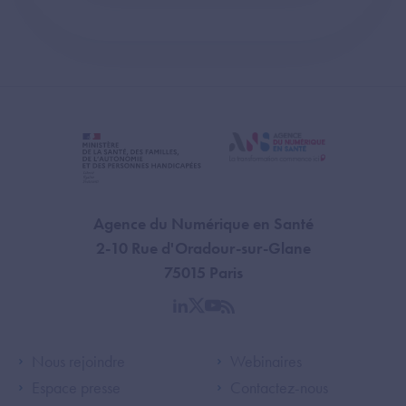
Agence du Numérique en Santé
2-10 Rue d'Oradour-sur-Glane
75015 Paris
linkedin
twitter
youtube
rss
Footer Left ANS
Footer Right A
Nous rejoindre
Webinaires
Espace presse
Contactez-nous