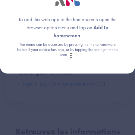
Sages-Femmes & Paramédicaux
To add this web app to the home screen open the
browser option menu and tap on
Add to
Logiciel de Gestion de Cabinet (LGC-SFP)
homescreen
.
The menu can be accessed by pressing the menu hardware
button if your device has one, or by tapping the top right menu
icon
.
Chirurgien-Dentiste
Logiciel pour Chirurgiens-Dentistes (CD)
Retrouvez les informations