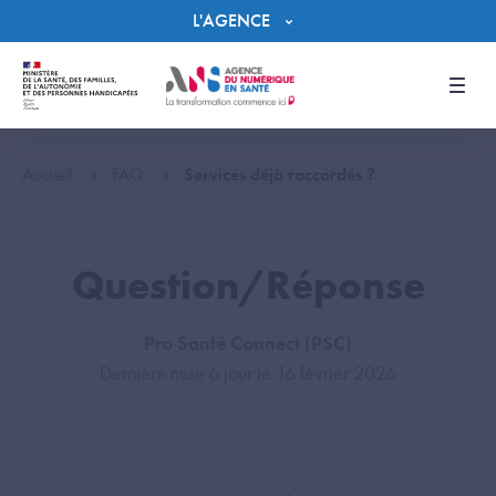
Panneau de gestion des cookies
L'AGENCE
Men
Accueil
FAQ
Services déjà raccordés ?
Question/Réponse
Pro Santé Connect (PSC)
Dernière mise à jour le 16 février 2026