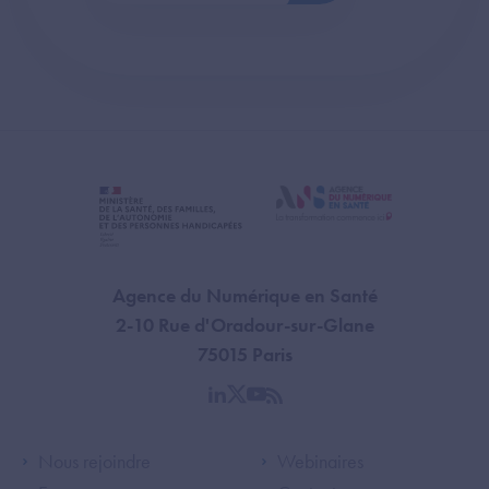
Agence du Numérique en Santé
2-10 Rue d'Oradour-sur-Glane
75015 Paris
linkedin
twitter
youtube
rss
Footer Left ANS
Footer Right A
Nous rejoindre
Webinaires