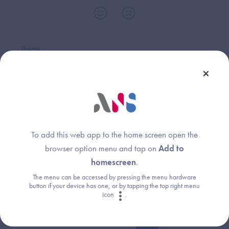
Thème :
Raccordement
To add this web app to the home screen open the
Une question ?
browser option menu and tap on
Add to
homescreen
.
Retrouvez les réponses aux questions les
The menu can be accessed by pressing the menu hardware
plus fréquentes (FAQ).
button if your device has one, or by tapping the top right menu
icon
.
Consultez la FAQ