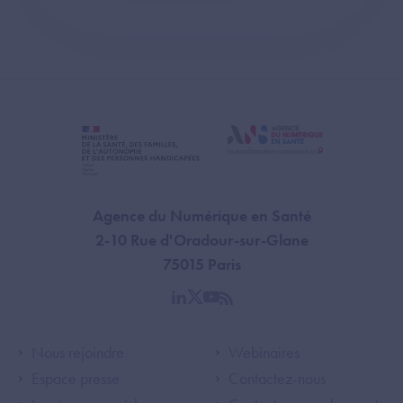
Agence du Numérique en Santé
2-10 Rue d'Oradour-sur-Glane
75015 Paris
linkedin
twitter
youtube
rss
Footer Left ANS
Footer Right A
Nous rejoindre
Webinaires
Espace presse
Contactez-nous