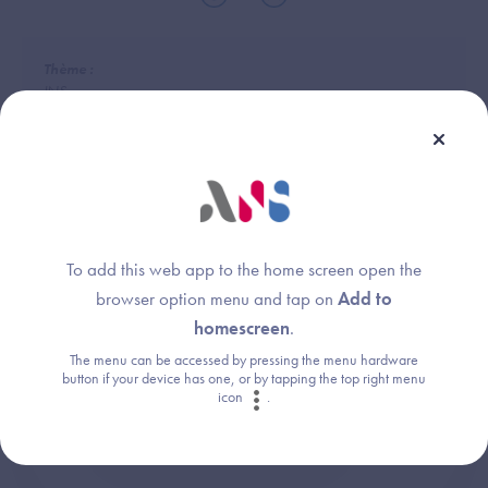
Thème :
INS
To add this web app to the home screen open the
Une question ?
browser option menu and tap on
Add to
Retrouvez les réponses aux questions les
homescreen
.
plus fréquentes (FAQ).
The menu can be accessed by pressing the menu hardware
button if your device has one, or by tapping the top right menu
icon
.
Consultez la FAQ