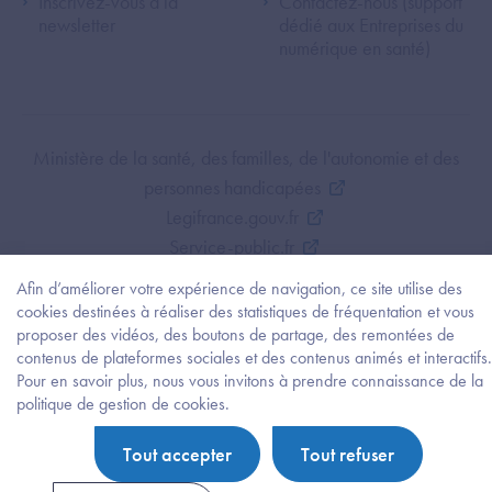
Inscrivez-vous à la
Contactez-nous (support
newsletter
dédié aux Entreprises du
numérique en santé)
Footer Bottom ANS
Ministère de la santé, des familles, de l'autonomie et des
personnes handicapées
Legifrance.gouv.fr
Service-public.fr
Mentions légales
Afin d’améliorer votre expérience de navigation, ce site utilise des
Politique de protection des données personnelles
cookies destinées à réaliser des statistiques de fréquentation et vous
proposer des vidéos, des boutons de partage, des remontées de
Politique de gestion de cookies
contenus de plateformes sociales et des contenus animés et interactifs.
Gestion des cookies
Pour en savoir plus, nous vous invitons à prendre connaissance de la
Plan du site
Besoi
politique de gestion de cookies.
d'être
Accessibilité : partiellement conforme
guidé
Tout accepter
Tout refuser
?
Trouv