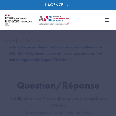
Panneau de gestion des cookies
L'AGENCE
Men
Accueil
FAQ
Si le système implémente la connexion au téléservice
INS, doit-il également prévoir la récupération de l’id
patient également depuis l'hôpital ?
Question/Réponse
Certification des Dispositifs médicaux numériques
(DMN)
Dernière mise à jour le 16 février 2026