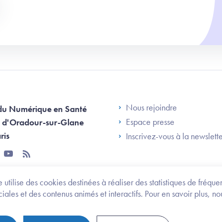
Footer Left AN
Nous rejoindre
du Numérique en Santé
Espace presse
 d'Oradour-sur-Glane
ris
Inscrivez-vous à la newslett
tter
youtube
rss
 utilise des cookies destinées à réaliser des statistiques de fréqu
les et des contenus animés et interactifs. Pour en savoir plus, no
onomie et des personnes handicapées
Legifrance.gouv.fr