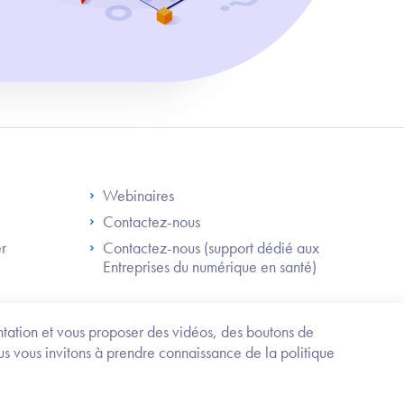
S
Footer Right ANS
Webinaires
Contactez-nous
er
Contactez-nous (support dédié aux
Entreprises du numérique en santé)
Besoin
d'être
guidé
entation et vous proposer des vidéos, des boutons de
?
us vous invitons à prendre connaissance de la politique
Trouvez
l'information
ou
Service-public.fr
Mentions légales