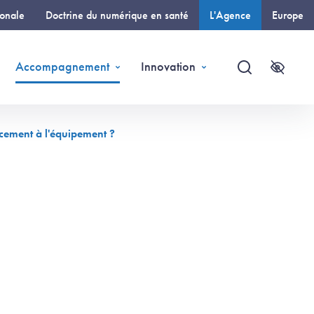
ionale
Doctrine du numérique en santé
L'Agence
Europe
(page courante)
Accompagnement
Innovation
Recherche
Accessi
ancement à l'équipement ?