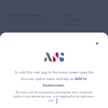
Dispositif(s) concerné(s) :
Thème :
Plateforme d’Intermédiation (PFI)
Candidature
Dossier Patient Informatisé (DPI)
administrative
Logiciel de Gestion de Cabinet (LGC-
MdV)
Radiology Information System (RIS)
DRIMbox
To add this web app to the home screen open the
browser option menu and tap on
Add to
Une question ?
homescreen
.
The menu can be accessed by pressing the menu hardware
Retrouvez les réponses aux questions les
button if your device has one, or by tapping the top right menu
icon
.
plus fréquentes (FAQ).