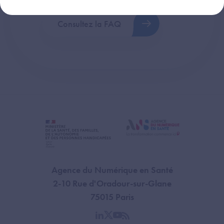
Consultez la FAQ
Agence du Numérique en Santé
2-10 Rue d'Oradour-sur-Glane
75015 Paris
linkedin
twitter
youtube
rss