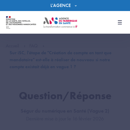
Panneau de gestion des cookies
L'AGENCE
Men
Accueil
FAQ
Sur iSC, l'étape de "Création de compte en tant que
mandataire" est-elle à réaliser de nouveau si notre
compte existait déjà en vague 1 ?
Question/Réponse
Ségur du numérique en Santé (Vague 2)
Dernière mise à jour le 16 février 2026