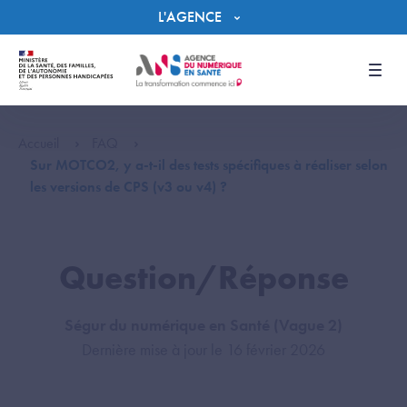
Panneau de gestion des cookies
L'AGENCE
Men
Accueil
FAQ
Sur MOTCO2, y a-t-il des tests spécifiques à réaliser selon
les versions de CPS (v3 ou v4) ?
Question/Réponse
Ségur du numérique en Santé (Vague 2)
Dernière mise à jour le 16 février 2026