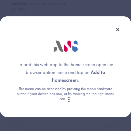
Radiology Information System (RIS)
DRIMbox
Une question ?
To add this web app to the home screen open the
Retrouvez les réponses aux questions les
browser option menu and tap on
Add to
plus fréquentes (FAQ).
homescreen
.
The menu can be accessed by pressing the menu hardware
button if your device has one, or by tapping the top right menu
icon
.
Consultez la FAQ