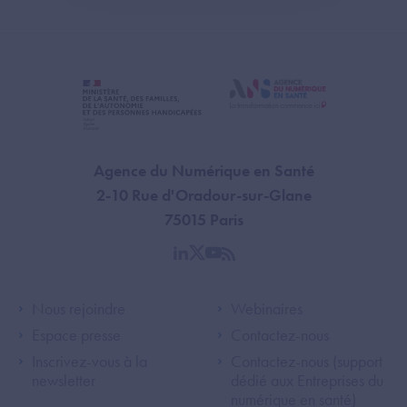
Agence du Numérique en Santé
2-10 Rue d'Oradour-sur-Glane
75015 Paris
linkedin
twitter
youtube
rss
Footer Left ANS
Footer Right A
Nous rejoindre
Webinaires
Espace presse
Contactez-nous
Inscrivez-vous à la
Contactez-nous (support
newsletter
dédié aux Entreprises du
numérique en santé)