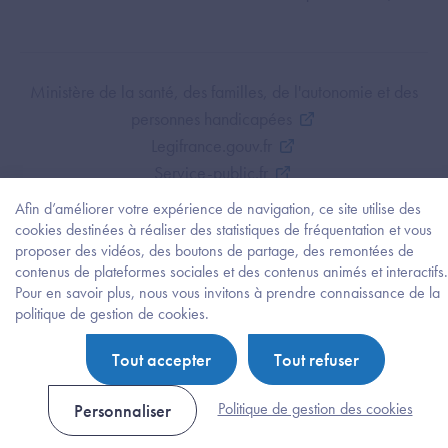
Footer Bottom ANS
Ministère de la santé, des familles, de l'autonomie et des
personnes handicapées
Legifrance.gouv.fr
Service-public.fr
Mentions légales
Afin d’améliorer votre expérience de navigation, ce site utilise des
Politique de protection des données personnelles
cookies destinées à réaliser des statistiques de fréquentation et vous
proposer des vidéos, des boutons de partage, des remontées de
Politique de gestion de cookies
contenus de plateformes sociales et des contenus animés et interactifs.
Gestion des cookies
Pour en savoir plus, nous vous invitons à prendre connaissance de la
Plan du site
Besoi
politique de gestion de cookies.
d'être
Accessibilité : partiellement conforme
guidé
Tout accepter
Tout refuser
?
Trouv
l'info
Politique de gestion des cookies
Personnaliser
ou
la