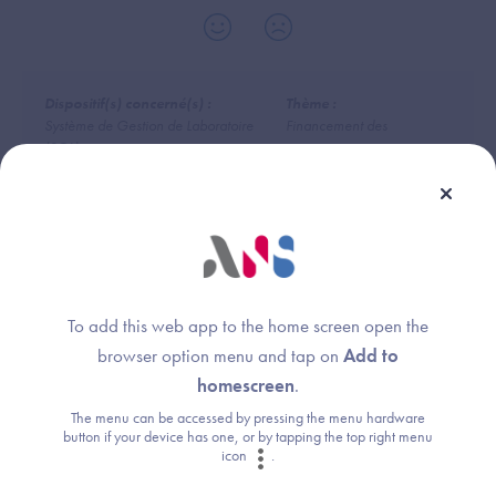
Dispositif(s) concerné(s) :
Thème :
Système de Gestion de Laboratoire
Financement des
(SGL)
prestations
Dossier Usager Informatisé (DUI)
Logiciel de Gestion d'Officine (LGO)
To add this web app to the home screen open the
browser option menu and tap on
Add to
Une question ?
homescreen
.
The menu can be accessed by pressing the menu hardware
Retrouvez les réponses aux questions les
button if your device has one, or by tapping the top right menu
icon
.
plus fréquentes (FAQ).