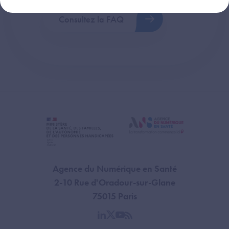
Consultez la FAQ
Agence du Numérique en Santé
2-10 Rue d'Oradour-sur-Glane
75015 Paris
linkedin
twitter
youtube
rss