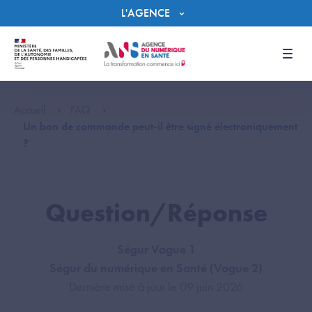
Panneau de gestion des cookies
L'AGENCE
Men
Accueil
FAQ
Un bon de commande peut-il être signé électroniquement
?
Question/Réponse
Ségur Vague 1
Ségur du numérique en Santé (Vague 2)
Dernière mise à jour le 09 juin 2026