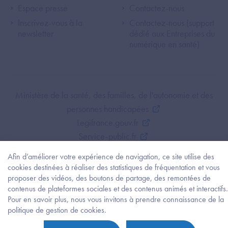
Espace presse
Contactez-nous
Inscrivez-vous à la
Contactez-nous (support
newsletter
dédié aux Entreprises du
numérique en santé)
Footer Bottom ANS
Ministère de la santé, des familles, de l'autonomie et des
personnes handicapées
Legifrance.gouv.fr
Service-public.fr
Mentions légales
Afin d’améliorer votre expérience de navigation, ce site utilise des
Politique de protection des données personnelles
cookies destinées à réaliser des statistiques de fréquentation et vous
Politique de gestion de cookies
proposer des vidéos, des boutons de partage, des remontées de
contenus de plateformes sociales et des contenus animés et interactifs.
Gestion des cookies
Pour en savoir plus, nous vous invitons à prendre connaissance de la
Plan du site
Besoi
politique de gestion de cookies.
d'être
Accessibilité : partiellement conforme
guidé