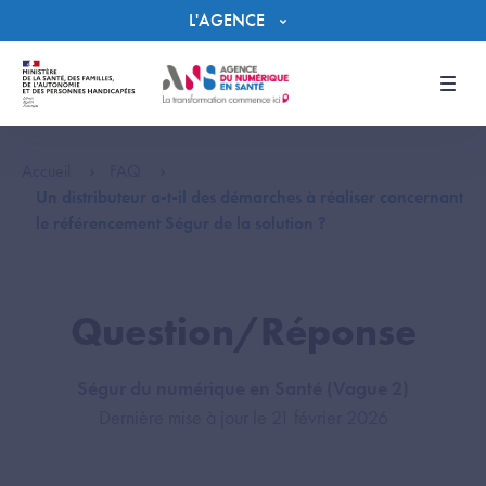
Panneau de gestion des cookies
L'AGENCE
Men
Accueil
FAQ
Un distributeur a-t-il des démarches à réaliser concernant
le référencement Ségur de la solution ?
Question/Réponse
Ségur du numérique en Santé (Vague 2)
Dernière mise à jour le 21 février 2026