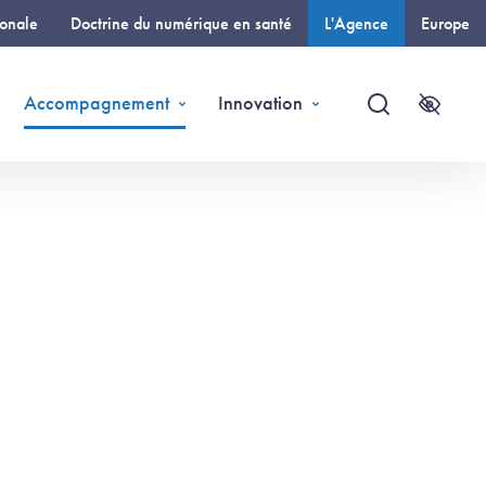
ionale
Doctrine du numérique en santé
L'Agence
Europe
(page courante)
Accompagnement
Innovation
Recherche
Accessi