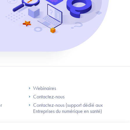
S
Footer Right ANS
Webinaires
Contactez-nous
er
Contactez-nous (support dédié aux
Entreprises du numérique en santé)
Besoin
d'être
guidé