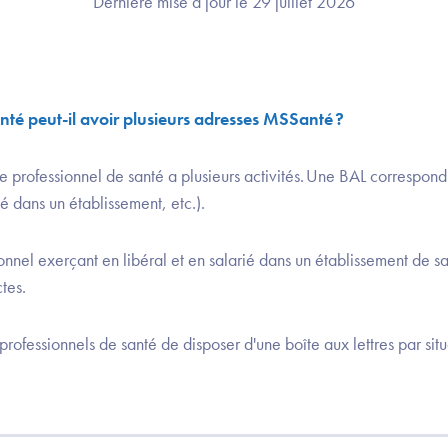
Dernière mise à jour le 29 juillet 2026
nté peut-il avoir plusieurs adresses MSSanté ?
 le professionnel de santé a plusieurs activités. Une BAL correspond
ié dans un établissement, etc.).
onnel exerçant en libéral et en salarié dans un établissement de s
ctes.
fessionnels de santé de disposer d'une boîte aux lettres par situ