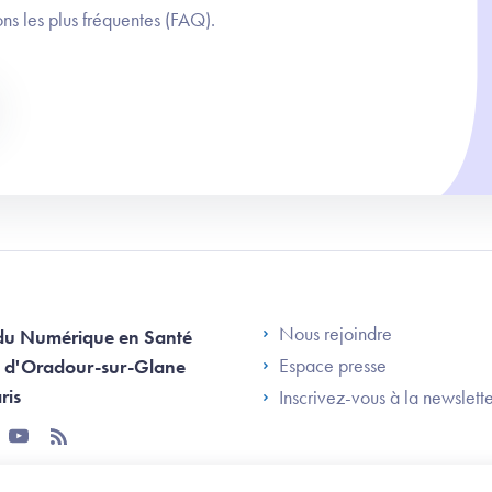
ns les plus fréquentes (FAQ).
Footer Left AN
Nous rejoindre
du Numérique en Santé
Espace presse
 d'Oradour-sur-Glane
ris
Inscrivez-vous à la newslett
tter
youtube
rss