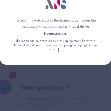
Cette réponse vous a-t-elle été utile ?
To add this web app to the home screen open the
browser option menu and tap on
Add to
homescreen
.
Thème :
The menu can be accessed by pressing the menu hardware
Domaine Audits techniques - Objectifs
button if your device has one, or by tapping the top right menu
icon
.
Une question ?
Retrouvez les réponses aux questions les
plus fréquentes (FAQ).