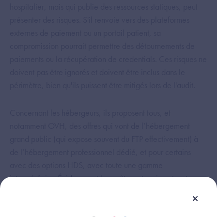
hospitalier, mais qui publie des ressources statiques, peut
présenter des risques. S'il renvoie vers des plateformes
externes de paiement ou un portail patient, sa
compromission pourrait permettre des détournements de
paiements ou la récupération de credentials. Ces risques ne
doivent pas être ignorés et doivent être inclus dans le
périmètre, bien qu'ils puissent être mitigés lors de l'audit.​
Concernant les hébergeurs, ils proposent tous, et
notamment OVH, des offres qui vont de l’hébergement
grand public (qui expose souvent du FTP effectivement) à
de l’hébergement professionnel dédié, et pour certains
avec des options HDS, avec toute une gamme
intermédiaire. Évidemment les coûts sont croissants, et
doivent être en rapport avec la finalité du site.