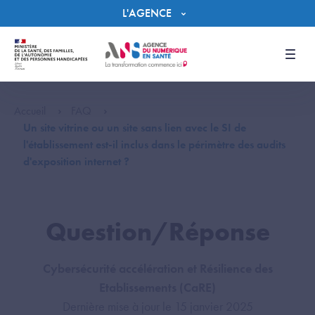
Panneau de gestion des cookies
L'AGENCE
Men
Accueil
FAQ
Un site vitrine ou un site sans lien avec le SI de
l'établissement est-il inclus dans le périmètre des audits
d'exposition internet ?
Question/Réponse
Cybersécurité accélération et Résilience des
Etablissements (CaRE)
Dernière mise à jour le 15 janvier 2025