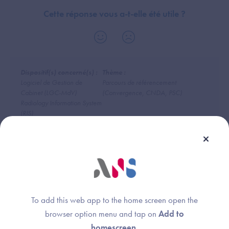
Cette réponse vous a-t-elle été utile ?
Dispositif(s) concerné(s) :
Thème :
Logiciel de Gestion de
Parcours de référencement
Cabinet (LGC-MdV)
(Convergence, CNDA, PSC)
Radiology Information System
(RIS)
Dossier Usager Informatisé
(DUI)
Logiciel de Gestion d'Officine
(LGO)
DRIMbox
Logiciel de Gestion de
Cabinet (LGC-SFP)
To add this web app to the home screen open the
browser option menu and tap on
Add to
homescreen
.