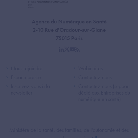
Agence du Numérique en Santé
2-10 Rue d'Oradour-sur-Glane
75015 Paris
linkedin
twitter
youtube
rss
Footer Left ANS
Footer Right A
Nous rejoindre
Webinaires
Espace presse
Contactez-nous
Inscrivez-vous à la
Contactez-nous (support
newsletter
dédié aux Entreprises du
numérique en santé)
Footer Bottom ANS
Ministère de la santé, des familles, de l'autonomie et des