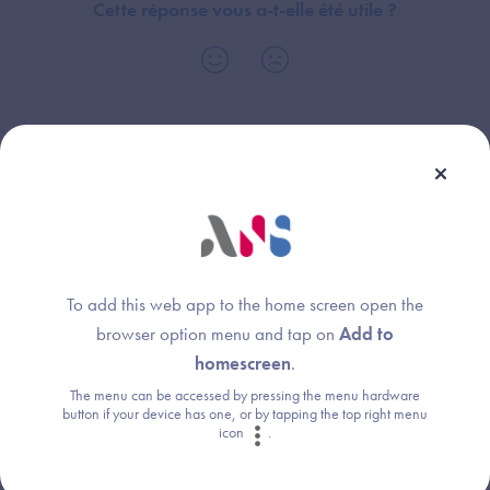
Cette réponse vous a-t-elle été utile ?
Thème :
Questionnaire Interopérabilité
To add this web app to the home screen open the
browser option menu and tap on
Add to
Une question ?
homescreen
.
Retrouvez les réponses aux questions les
The menu can be accessed by pressing the menu hardware
button if your device has one, or by tapping the top right menu
plus fréquentes (FAQ).
icon
.