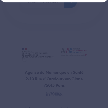
Consultez la FAQ
Agence du Numérique en Santé
2-10 Rue d'Oradour-sur-Glane
75015 Paris
linkedin
twitter
youtube
rss