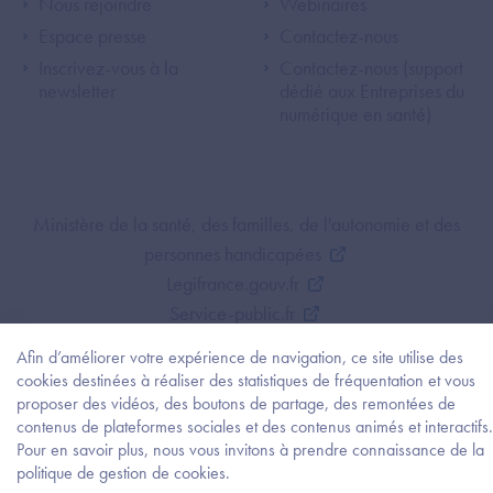
Footer Left ANS
Footer Right A
Nous rejoindre
Webinaires
Espace presse
Contactez-nous
Inscrivez-vous à la
Contactez-nous (support
newsletter
dédié aux Entreprises du
numérique en santé)
Footer Bottom ANS
Ministère de la santé, des familles, de l'autonomie et des
personnes handicapées
Legifrance.gouv.fr
Service-public.fr
Mentions légales
Afin d’améliorer votre expérience de navigation, ce site utilise des
Politique de protection des données personnelles
cookies destinées à réaliser des statistiques de fréquentation et vous
Politique de gestion de cookies
proposer des vidéos, des boutons de partage, des remontées de
contenus de plateformes sociales et des contenus animés et interactifs.
Gestion des cookies
Pour en savoir plus, nous vous invitons à prendre connaissance de la
Plan du site
Besoi
politique de gestion de cookies.
d'être
Accessibilité : partiellement conforme