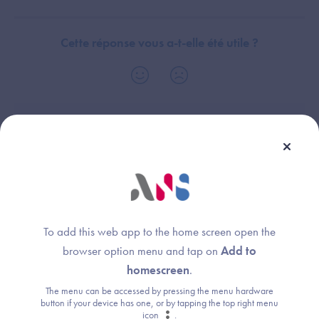
Cette réponse vous a-t-elle été utile ?
Dispositif(s) concerné(s) :
Thème :
Biologie médicale
Candidature
Système de Gestion de Laboratoire
administrative
(SGL)
To add this web app to the home screen open the
browser option menu and tap on
Add to
homescreen
.
Une question ?
The menu can be accessed by pressing the menu hardware
button if your device has one, or by tapping the top right menu
icon
.