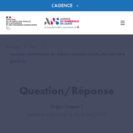
Panneau de gestion des cookies
L'AGENCE
Men
Accueil
FAQ
versions techniques du même compte-rendu doivent être
générés
Question/Réponse
Ségur Vague 1
Dernière mise à jour le 16 février 2026