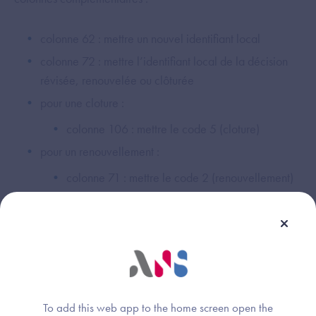
colonne 62 : mettre un nouvel identifiant local
colonne 72 : mettre l’identifiant local de la décision
révisée, renouvelée ou clôturée
pour une cloture :
colonne 106 : mettre le code 5 (cloture)
pour un renouvellement :
colonne 71 : mettre le code 2 (renouvellement)
colonne 106 : mettre le code 1 (attribution)
pour une révision :
colonne 71 : mettre le code 3 (révision)
colonne 106 : mettre le code 1 (attribution)
To add this web app to the home screen open the
Pour plus de détail se référer aux spécifications de l’import