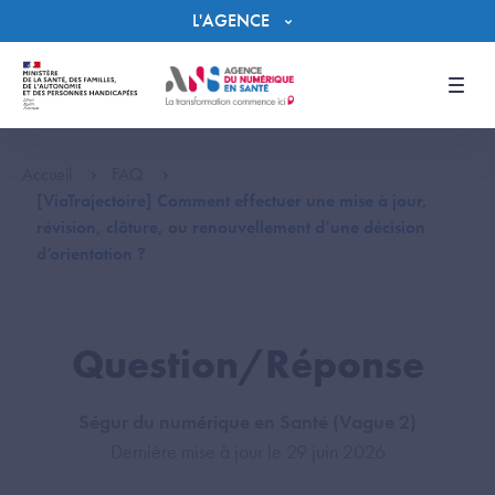
Panneau de gestion des cookies
L'AGENCE
Men
Accueil
FAQ
[ViaTrajectoire] Comment effectuer une mise à jour,
révision, clôture, ou renouvellement d’une décision
d’orientation ?
Question/Réponse
Ségur du numérique en Santé (Vague 2)
Dernière mise à jour le 29 juin 2026