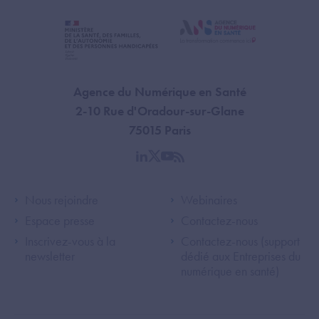
Agence du Numérique en Santé
2-10 Rue d'Oradour-sur-Glane
75015 Paris
linkedin
twitter
youtube
rss
Footer Left ANS
Footer Right A
Nous rejoindre
Webinaires
Espace presse
Contactez-nous
Inscrivez-vous à la
Contactez-nous (support
newsletter
dédié aux Entreprises du
numérique en santé)