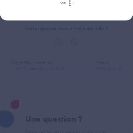
icon
.
Cette réponse vous a-t-elle été utile ?
Dispositif(s) concerné(s) :
Thème :
Dossier Usager Informatisé (DUI)
Interopérabilité
Une question ?
Retrouvez les réponses aux questions les