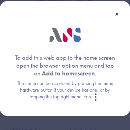
Consultez la FAQ
To add this web app to the home screen
open the browser option menu and tap
on
Add to homescreen
.
The menu can be accessed by pressing the menu
Agence du Numérique en Santé
hardware button if your device has one, or by
2-10 Rue d'Oradour-sur-Glane
tapping the top right menu icon
.
75015 Paris
linkedin
twitter
youtube
rss
Nous rejoindre
Webinaires