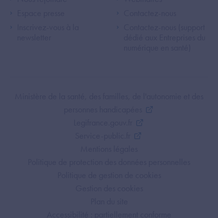
Footer Left ANS
Footer Right A
Espace presse
Contactez-nous
Inscrivez-vous à la
Contactez-nous (support
newsletter
dédié aux Entreprises du
numérique en santé)
Footer Bottom ANS
Ministère de la santé, des familles, de l'autonomie et des
personnes handicapées
Legifrance.gouv.fr
Service-public.fr
Mentions légales
Politique de protection des données personnelles
Politique de gestion de cookies
Gestion des cookies
Plan du site
Accessibilité : partiellement conforme