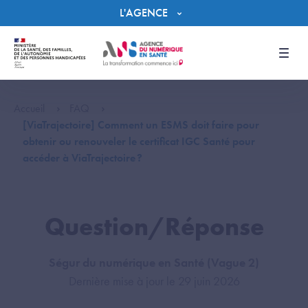
Panneau de gestion des cookies
L'AGENCE
Men
Accueil
FAQ
[ViaTrajectoire] Comment un ESMS doit faire pour
obtenir ou renouveler le certificat IGC Santé pour
accéder à ViaTrajectoire ?
Question/Réponse
Ségur du numérique en Santé (Vague 2)
Dernière mise à jour le 29 juin 2026