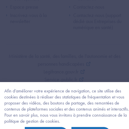
Espace presse
Contactez-nous
Inscrivez-vous à la
Contactez-nous (support
newsletter
dédié aux Entreprises du
numérique en santé)
Footer Bottom ANS
Ministère de la santé, des familles, de l'autonomie et des
personnes handicapées
Legifrance.gouv.fr
Service-public.fr
Mentions légales
Afin d’améliorer votre expérience de navigation, ce site utilise des
Politique de protection des données personnelles
cookies destinées à réaliser des statistiques de fréquentation et vous
Politique de gestion de cookies
proposer des vidéos, des boutons de partage, des remontées de
contenus de plateformes sociales et des contenus animés et interactifs.
Gestion des cookies
Pour en savoir plus, nous vous invitons à prendre connaissance de la
Plan du site
Besoi
politique de gestion de cookies.
d'être
Accessibilité : partiellement conforme