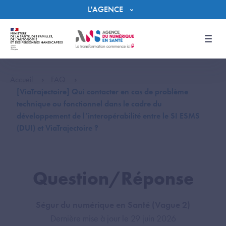
Panneau de gestion des cookies
L'AGENCE
Men
Accueil
FAQ
[ViaTrajectoire] Qui contacter en cas de problème
technique ou fonctionnel dans le cadre du
développement de l’interopérabilité entre le SI ESMS
(DUI) et ViaTrajectoire ?
Question/Réponse
Ségur du numérique en Santé (Vague 2)
Dernière mise à jour le 29 juin 2026