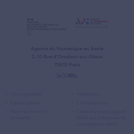
Agence du Numérique en Santé
2-10 Rue d'Oradour-sur-Glane
75015 Paris
linkedin
twitter
youtube
rss
Footer Left ANS
Footer Right A
Nous rejoindre
Webinaires
Espace presse
Contactez-nous
Inscrivez-vous à la
Contactez-nous (support
newsletter
dédié aux Entreprises du
numérique en santé)