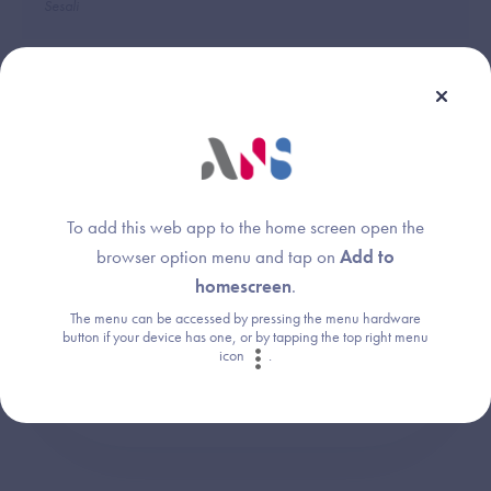
Sesali
Une question ?
To add this web app to the home screen open the
Retrouvez les réponses aux questions les
browser option menu and tap on
Add to
plus fréquentes (FAQ).
homescreen
.
The menu can be accessed by pressing the menu hardware
button if your device has one, or by tapping the top right menu
Consultez la FAQ
icon
.