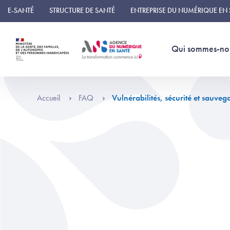
Panneau de gestion des cookies
E-SANTÉ
STRUCTURE DE SANTÉ
ENTREPRISE DU NUMÉRIQUE EN
Qui sommes-no
Accueil
FAQ
Vulnérabilités, sécurité et sauveg