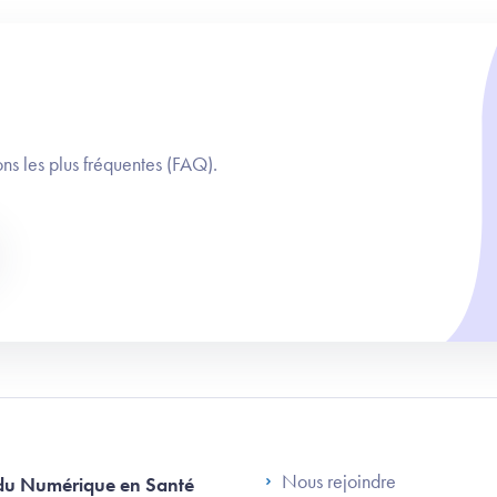
ns les plus fréquentes (FAQ).
Footer Left AN
Nous rejoindre
du Numérique en Santé