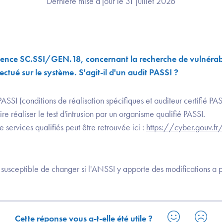
Dernière mise à jour le 31 juillet 2026
gence SC.SSI/GEN.18, concernant la recherche de vulnérabil
fectué sur le système. S'agit-il d'un audit PASSI ?
PASSI (conditions de réalisation spécifiques et auditeur certifié PAS
ire réaliser le test d'intrusion par un organisme qualifié PASSI.
de services qualifiés peut être retrouvée ici :
https://cyber.gouv.fr/
t susceptible de changer si l'ANSSI y apporte des modifications a p
Cette réponse vous a-t-elle été utile ?