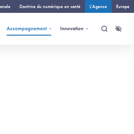
ionale
Doctrine du numérique en santé
L'Agence
Europe
(page courante)
Accompagnement
Innovation
Recherche
Accessi