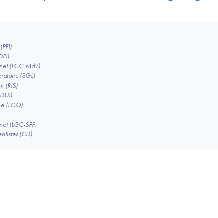
(PFI)
DPI)
binet (LGC-MdV)
ratoire (SGL)
m (RIS)
(DUI)
ine (LGO)
inet (LGC-SFP)
entistes (CD)