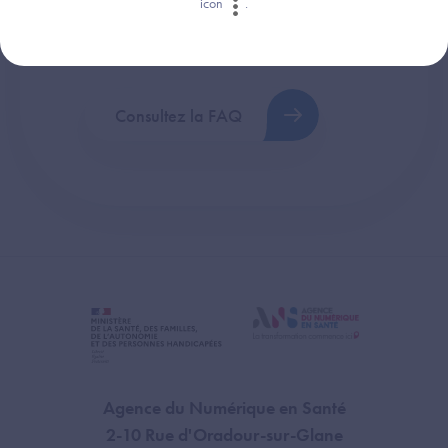
icon
.
Retrouvez les réponses aux questions les
plus fréquentes (FAQ).
Consultez la FAQ
Agence du Numérique en Santé
2-10 Rue d'Oradour-sur-Glane