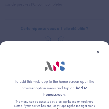
cas de preuves KO ou incomplètes.
Cette réponse vous a-t-elle été utile ?
Thème :
Recevabilité
To add this web app to the home screen open the
browser option menu and tap on
Add to
homescreen
.
Une question ?
The menu can be accessed by pressing the menu hardware
button if your device has one, or by tapping the top right menu