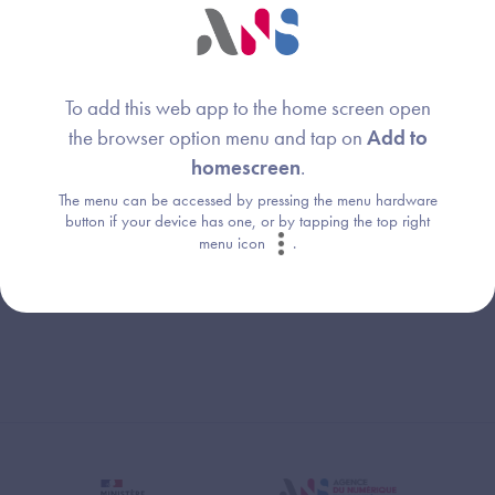
To add this web app to the home screen open
Webinaire animé par :
the browser option menu and tap on
Add to
homescreen
.
Anne Lorin
Image
The menu can be accessed by pressing the menu hardware
Agence du Numérique en Santé
button if your device has one, or by tapping the top right
menu icon
.