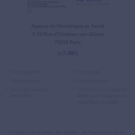
Agence du Numérique en Santé
2-10 Rue d'Oradour-sur-Glane
75015 Paris
linkedin
twitter
youtube
rss
Footer Left ANS
Footer Right A
Nous rejoindre
Webinaires
Espace presse
Contactez-nous
Inscrivez-vous à la
Contactez-nous (support
newsletter
dédié aux Entreprises du
numérique en santé)
Footer Bottom ANS
Ministère de la santé, des familles, de l'autonomie et des