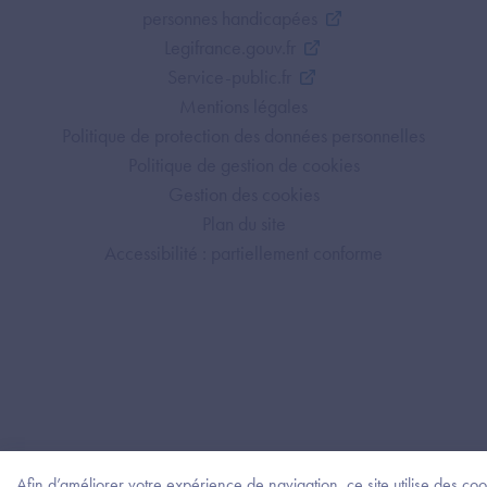
personnes handicapées
Legifrance.gouv.fr
Service-public.fr
Mentions légales
Politique de protection des données personnelles
Politique de gestion de cookies
Gestion des cookies
Plan du site
Accessibilité : partiellement conforme
Afin d’améliorer votre expérience de navigation, ce site utilise des coo