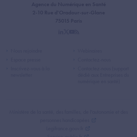
Agence du Numérique en Santé
2-10 Rue d'Oradour-sur-Glane
75015 Paris
linkedin
twitter
youtube
rss
Footer Left ANS
Footer Right A
Nous rejoindre
Webinaires
Espace presse
Contactez-nous
Inscrivez-vous à la
Contactez-nous (support
newsletter
dédié aux Entreprises du
numérique en santé)
Footer Bottom ANS
Ministère de la santé, des familles, de l'autonomie et des
personnes handicapées
Legifrance.gouv.fr
Service-public.fr