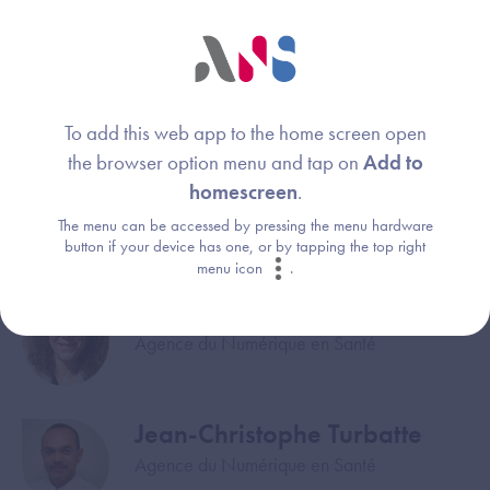
Webinaire animé par :
Clara Morlière
Image
Délégation ministérielle au numérique en
santé
To add this web app to the home screen open
the browser option menu and tap on
Add to
Inès Ghouil
Image
homescreen
.
Ministère des solidarités et de la santé
The menu can be accessed by pressing the menu hardware
button if your device has one, or by tapping the top right
menu icon
.
Nolwenn François
Image
Agence du Numérique en Santé
Jean-Christophe Turbatte
Image
Agence du Numérique en Santé