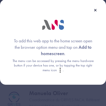
Webinaire animé par :
Christelle Boulin
Image
To add this web app to the home screen open
the browser option menu and tap on
Add to
Agence du Numérique en Santé
homescreen
.
The menu can be accessed by pressing the menu hardware
button if your device has one, or by tapping the top right
Céline Descamps
Image
menu icon
.
Délégation au numérique en santé
Manuela Oliver
Image
Coordonnatrice du GRIVES PACA. Référent