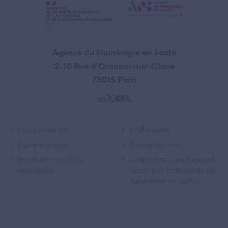
Agence du Numérique en Santé
2-10 Rue d'Oradour-sur-Glane
75015 Paris
linkedin
twitter
youtube
rss
Footer Left ANS
Footer Right A
Nous rejoindre
Webinaires
Espace presse
Contactez-nous
Inscrivez-vous à la
Contactez-nous (support
newsletter
dédié aux Entreprises du
numérique en santé)