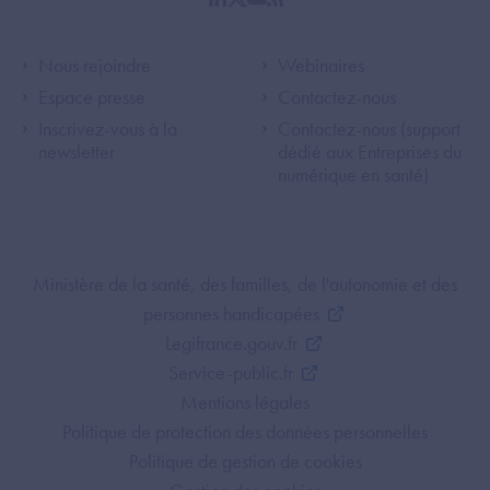
linkedin
twitter
youtube
rss
Footer Left ANS
Footer Right A
Nous rejoindre
Webinaires
Espace presse
Contactez-nous
Inscrivez-vous à la
Contactez-nous (support
newsletter
dédié aux Entreprises du
numérique en santé)
Footer Bottom ANS
Ministère de la santé, des familles, de l'autonomie et des
personnes handicapées
Legifrance.gouv.fr
Service-public.fr
Mentions légales
Politique de protection des données personnelles
Politique de gestion de cookies