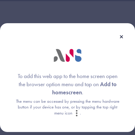
Webinaire animé par :
Maël Le Gall
Image
Agence du Numérique en Santé
To add this web app to the home screen open
the browser option menu and tap on
Add to
Liens associés
homescreen
.
The menu can be accessed by pressing the menu hardware
Consultez le support du webinaire du 22 septembre
button if your device has one, or by tapping the top right
2022
menu icon
.
Consultez le support du webinaire du 20 mars 2023