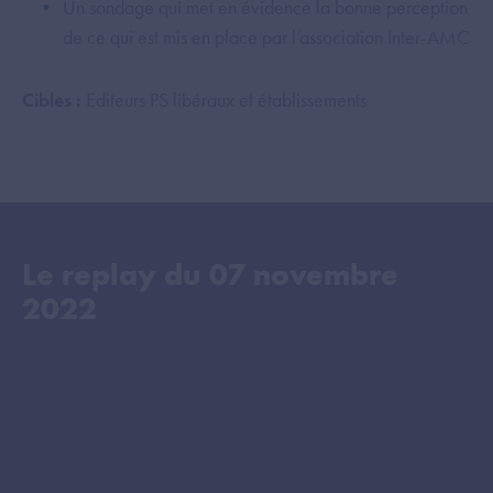
Un sondage qui met en évidence la bonne perception
de ce qui est mis en place par l’association Inter-AMC
Cibles :
Editeurs PS libéraux et établissements
Le replay du
07 novembre
2022