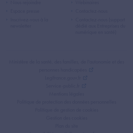
Footer Left ANS
Footer Right A
Nous rejoindre
Webinaires
Espace presse
Contactez-nous
Inscrivez-vous à la
Contactez-nous (support
newsletter
dédié aux Entreprises du
numérique en santé)
Footer Bottom ANS
Ministère de la santé, des familles, de l'autonomie et des
personnes handicapées
Legifrance.gouv.fr
Service-public.fr
Mentions légales
Politique de protection des données personnelles
Politique de gestion de cookies
Gestion des cookies
Plan du site