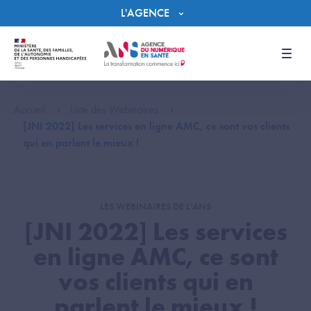
Panneau de gestion des cookies
L'AGENCE
Men
Accueil
Liste des Webinaires
[JNI 2022] Les services en ligne AMC, ce sont vos clients
qui en parlent le mieux !
LES WEBINAIRES DE L'ANS
[JNI 2022] Les services
en ligne AMC, ce sont
vos clients qui en
parlent le mieux !