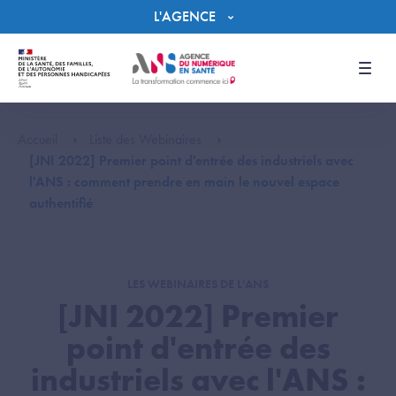
Panneau de gestion des cookies
L'AGENCE
Men
Accueil
Liste des Webinaires
[JNI 2022] Premier point d'entrée des industriels avec
l'ANS : comment prendre en main le nouvel espace
authentifié
LES WEBINAIRES DE L'ANS
[JNI 2022] Premier
point d'entrée des
industriels avec l'ANS :