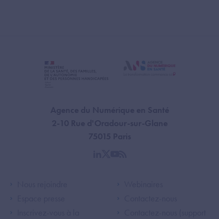
Agence du Numérique en Santé
2-10 Rue d'Oradour-sur-Glane
75015 Paris
linkedin
twitter
youtube
rss
Footer Left ANS
Footer Right A
Nous rejoindre
Webinaires
Espace presse
Contactez-nous
Inscrivez-vous à la
Contactez-nous (support