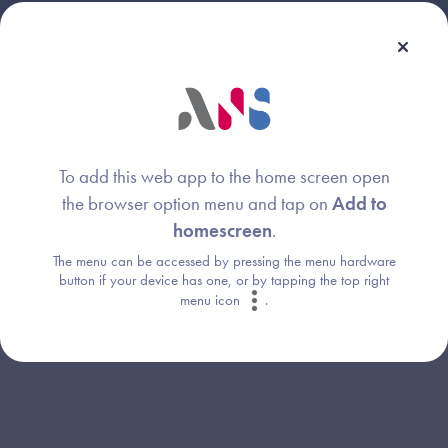
To add this web app to the home screen open
Webinaire animé par :
the browser option menu and tap on
Add to
homescreen
.
Coraline Pee
Image
The menu can be accessed by pressing the menu hardware
Agence du Numérique en Santé
button if your device has one, or by tapping the top right
menu icon
.