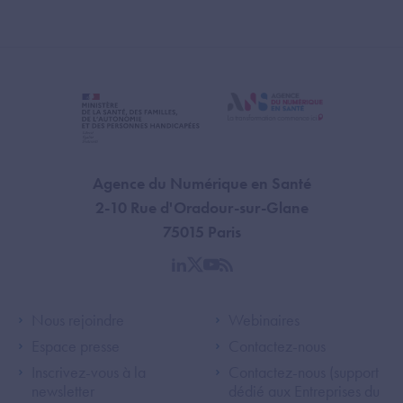
Agence du Numérique en Santé
2-10 Rue d'Oradour-sur-Glane
75015 Paris
linkedin
twitter
youtube
rss
Footer Left ANS
Footer Right A
Nous rejoindre
Webinaires
Espace presse
Contactez-nous
Inscrivez-vous à la
Contactez-nous (support
newsletter
dédié aux Entreprises du