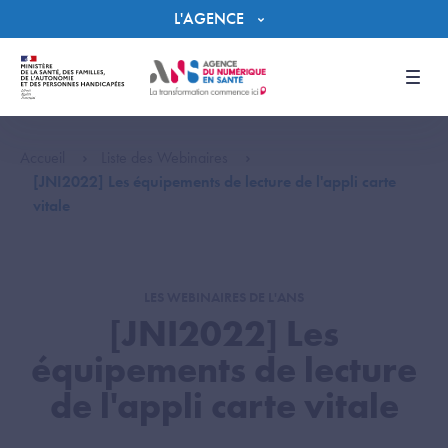
Panneau de gestion des cookies
L'AGENCE
Men
Accueil
Liste des Webinaires
[JNI2022] Les équipements de lecture de l'appli carte
vitale
LES WEBINAIRES DE L'ANS
[JNI2022] Les
équipements de lecture
de l'appli carte vitale