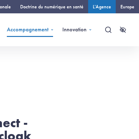
ionale
Doctrine du numérique en santé
L'Agence
Europe
(page courante)
Accompagnement
Innovation
Recherche
Accessi
ect -
cloak