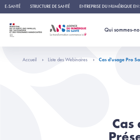
Panneau de gestion des cookies
E-SANTÉ
STRUCTURE DE SANTÉ
ENTREPRISE DU NUMÉRIQUE EN
Qui sommes-no
Accueil
Liste des Webinaires
Cas d'usage Pro Sa
Cas 
Prés