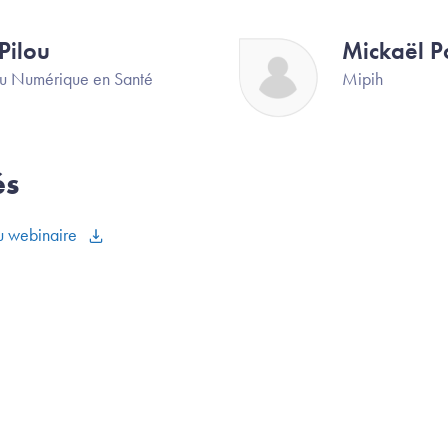
 Pilou
Mickaël Po
Image
u Numérique en Santé
Mipih
és
du webinaire