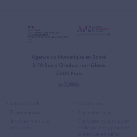
Agence du Numérique en Santé
2-10 Rue d'Oradour-sur-Glane
75015 Paris
linkedin
twitter
youtube
rss
Footer Left ANS
Footer Right A
Nous rejoindre
Webinaires
Espace presse
Contactez-nous
Inscrivez-vous à la
Contactez-nous (support
newsletter
dédié aux Entreprises du
numérique en santé)