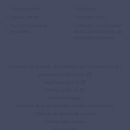
Footer Left ANS
Footer Right A
Nous rejoindre
Webinaires
Espace presse
Contactez-nous
Inscrivez-vous à la
Contactez-nous (support
newsletter
dédié aux Entreprises du
numérique en santé)
Footer Bottom ANS
Ministère de la santé, des familles, de l'autonomie et des
personnes handicapées
Legifrance.gouv.fr
Service-public.fr
Mentions légales
Politique de protection des données personnelles
Politique de gestion de cookies
Gestion des cookies
Plan du site