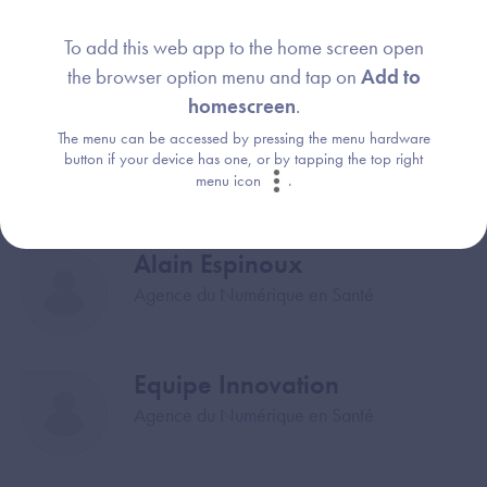
To add this web app to the home screen open
the browser option menu and tap on
Add to
homescreen
.
The menu can be accessed by pressing the menu hardware
button if your device has one, or by tapping the top right
menu icon
.
Webinaire animé par :
Alain Espinoux
Image
Agence du Numérique en Santé
Equipe Innovation
Image
Agence du Numérique en Santé