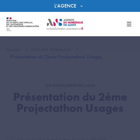
Panneau de gestion des cookies
L'AGENCE
Men
Accueil
Liste des Webinaires
Présentation du 2ème Projectathon Usages
LES WEBINAIRES DE L'ANS
Présentation du 2ème
Projectathon Usages
Ce webinaire vise à présenter les objectifs et le