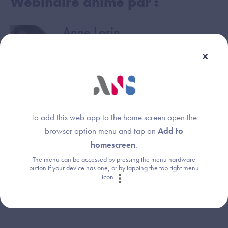
Webinaire animé par :
Anne Lorin
Image
Agence du Numérique en Santé
Anne Benayoune
Image
Agence du Numérique en Santé
To add this web app to the home screen open the
browser option menu and tap on
Add to
Nemanja Milenkovic
Image
homescreen
.
Agence du Numérique en Santé
The menu can be accessed by pressing the menu hardware
button if your device has one, or by tapping the top right menu
icon
.