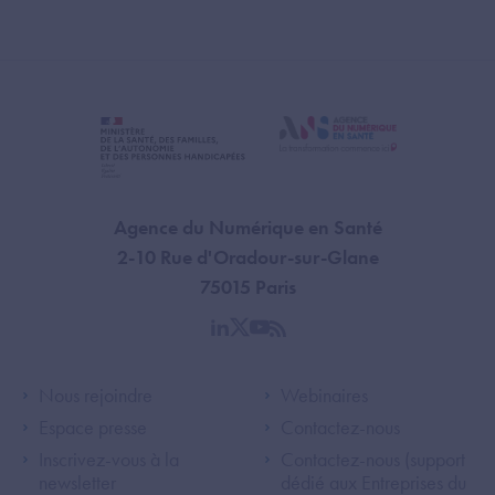
Agence du Numérique en Santé
2-10 Rue d'Oradour-sur-Glane
75015 Paris
linkedin
twitter
youtube
rss
Footer Left ANS
Footer Right A
Nous rejoindre
Webinaires
Espace presse
Contactez-nous
Inscrivez-vous à la
Contactez-nous (support
newsletter
dédié aux Entreprises du