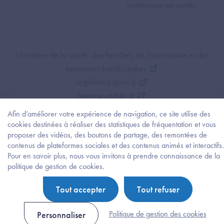
numérique en santé)
Footer Bottom ANS
Ministère de la santé, des familles, de l'autonomie et des
personnes handicapées
Legifrance.gouv.fr
Service-public.fr
Mentions légales
Afin d’améliorer votre expérience de navigation, ce site utilise des
Politique de protection des données personnelles
cookies destinées à réaliser des statistiques de fréquentation et vous
proposer des vidéos, des boutons de partage, des remontées de
Politique de gestion de cookies
contenus de plateformes sociales et des contenus animés et interactifs.
Gestion des cookies
Pour en savoir plus, nous vous invitons à prendre connaissance de la
Plan du site
Besoi
politique de gestion de cookies.
d'être
Accessibilité : partiellement conforme
guidé
Tout accepter
Tout refuser
?
Trouv
l'info
Politique de gestion des cookies
Personnaliser
ou