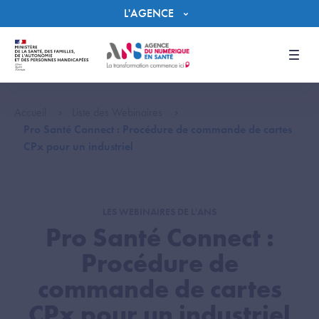
Panneau de gestion des cookies
L'AGENCE
Men
Accueil
Liste des Webinaires
Pro Santé Connect : Procédure de commande de cartes
CPx pour un industriel
LES WEBINAIRES DE L'ANS
Pro Santé Connect :
Procédure de
commande de cartes
CPx pour un industriel