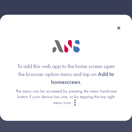
Webinaire animé par :
Julien Pilou
To add this web app to the home screen open
Image
the browser option menu and tap on
Add to
Agence du Numérique en Santé
homescreen
.
The menu can be accessed by pressing the menu hardware
button if your device has one, or by tapping the top right
Stanislas Evain
Image
menu icon
.
Agence du Numérique en Santé