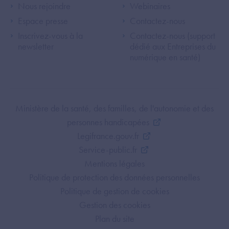
Footer Left ANS
Footer Right A
Nous rejoindre
Webinaires
Espace presse
Contactez-nous
Inscrivez-vous à la
Contactez-nous (support
newsletter
dédié aux Entreprises du
numérique en santé)
Footer Bottom ANS
Ministère de la santé, des familles, de l'autonomie et des
personnes handicapées
Legifrance.gouv.fr
Service-public.fr
Mentions légales
Politique de protection des données personnelles
Politique de gestion de cookies
Gestion des cookies
Plan du site