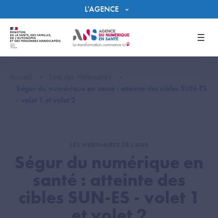
Panneau de gestion des cookies
L'AGENCE
Men
Accueil
Liste des Webinaires
Ségur du numérique en santé : atteinte des cibles SUN-ES
- volet 1 et volet 2
LES WEBINAIRES DE L'ANS
Ségur du numérique en
santé : atteinte des
cibles SUN-ES - volet 1
et volet 2