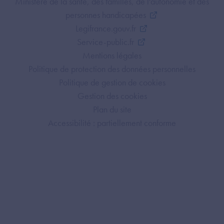
Footer Bottom ANS
Ministère de la santé, des familles, de l'autonomie et des
personnes handicapées
Legifrance.gouv.fr
Service-public.fr
Mentions légales
Politique de protection des données personnelles
Politique de gestion de cookies
Gestion des cookies
Plan du site
Accessibilité : partiellement conforme