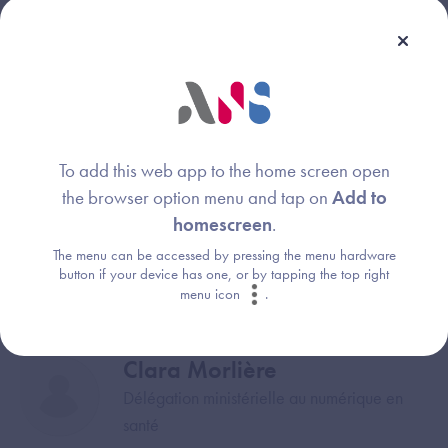
Webinaire animé par :
Nolwenn François
Image
To add this web app to the home screen open
Agence du Numérique en Santé
the browser option menu and tap on
Add to
homescreen
.
Samia Louissi
The menu can be accessed by pressing the menu hardware
Image
button if your device has one, or by tapping the top right
Ministère de la Santé et de la Prévention
menu icon
.
Clara Morlière
Image
Délégation ministérielle au numérique en
santé