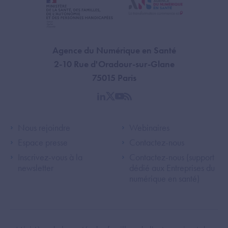
Agence du Numérique en Santé
2-10 Rue d'Oradour-sur-Glane
75015 Paris
linkedin
twitter
youtube
rss
Footer Left ANS
Footer Right A
Nous rejoindre
Webinaires
Espace presse
Contactez-nous
Inscrivez-vous à la
Contactez-nous (support
newsletter
dédié aux Entreprises du
numérique en santé)