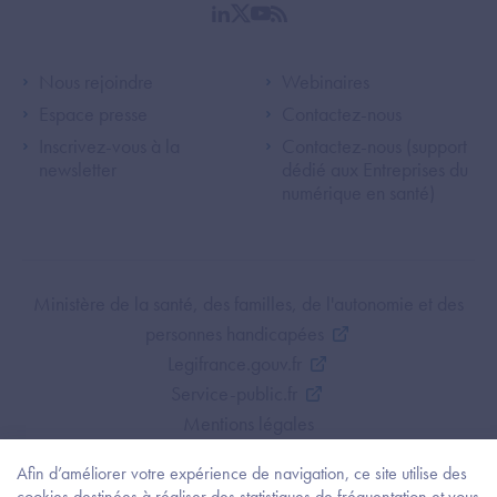
linkedin
twitter
youtube
rss
Footer Left ANS
Footer Right A
Nous rejoindre
Webinaires
Espace presse
Contactez-nous
Inscrivez-vous à la
Contactez-nous (support
newsletter
dédié aux Entreprises du
numérique en santé)
Footer Bottom ANS
Ministère de la santé, des familles, de l'autonomie et des
personnes handicapées
Legifrance.gouv.fr
Service-public.fr
Mentions légales
Politique de protection des données personnelles
Afin d’améliorer votre expérience de navigation, ce site utilise des
Politique de gestion de cookies
cookies destinées à réaliser des statistiques de fréquentation et vous