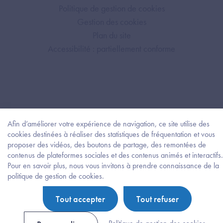
Politique de gestion de cookies
Gestion des cookies
Plan du site
Accessibilité : partiellement conforme
Afin d’améliorer votre expérience de navigation, ce site utilise des
cookies destinées à réaliser des statistiques de fréquentation et vous
proposer des vidéos, des boutons de partage, des remontées de
contenus de plateformes sociales et des contenus animés et interactifs.
Pour en savoir plus, nous vous invitons à prendre connaissance de la
Besoi
politique de gestion de cookies.
d'être
guidé
Tout accepter
Tout refuser
?
Trouv
l'info