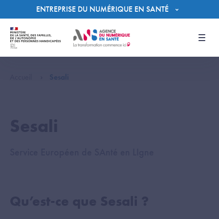
Panneau de gestion des cookies
ENTREPRISE DU NUMÉRIQUE EN SANTÉ
Men
Accueil
Sesali
Sesali
Service Européen de SAnté en LIgne
Qu’est-ce que Sesali ?