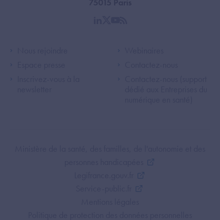
75015 Paris
linkedin
twitter
youtube
rss
Footer Left ANS
Footer Right A
Nous rejoindre
Webinaires
Espace presse
Contactez-nous
Inscrivez-vous à la
Contactez-nous (support
newsletter
dédié aux Entreprises du
numérique en santé)
Footer Bottom ANS
Ministère de la santé, des familles, de l'autonomie et des
personnes handicapées
Legifrance.gouv.fr
Service-public.fr
Mentions légales
Politique de protection des données personnelles