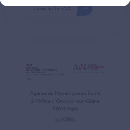
Consultez la FAQ
Agence du Numérique en Santé
2-10 Rue d'Oradour-sur-Glane
75015 Paris
linkedin
twitter
youtube
rss