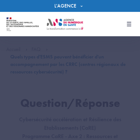
Panneau de gestion des cookies
L'AGENCE
Men
Accueil
FAQ
Quels types d'ESMS peuvent bénéficier d'un
accompagnement par les CRRC (centres régionaux de
ressources cybersécurité) ?
Question/Réponse
Cybersécurité accélération et Résilience des
Etablissements (CaRE)
Programme CaRE - Axe 2 : Ressources et