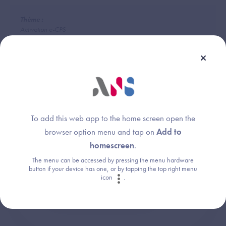
Thème :
Activation e-CPS
Une question ?
To add this web app to the home screen open the
browser option menu and tap on
Add to
Retrouvez les réponses aux questions les
homescreen
.
plus fréquentes (FAQ).
The menu can be accessed by pressing the menu hardware
button if your device has one, or by tapping the top right menu
icon
.
Consultez la FAQ