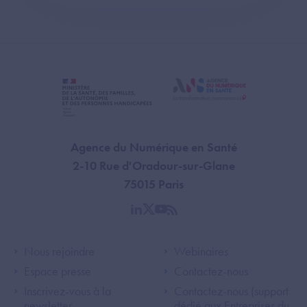
Agence du Numérique en Santé
2-10 Rue d'Oradour-sur-Glane
75015 Paris
linkedin
twitter
youtube
rss
Footer Left ANS
Footer Right A
Nous rejoindre
Webinaires
Espace presse
Contactez-nous
Inscrivez-vous à la
Contactez-nous (support
newsletter
dédié aux Entreprises du