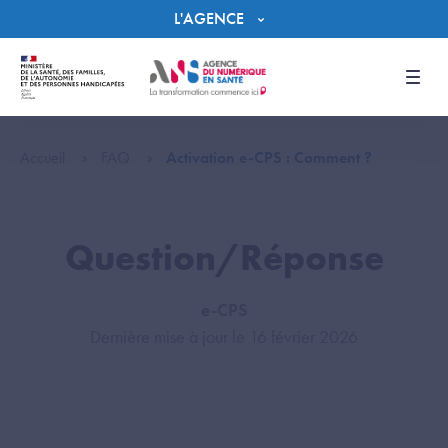
Panneau de gestion des cookies
L'AGENCE
Men
Accueil
FAQ
Activation e-CPS : Comment ?
Question/Réponse
e-CPS
Dernière mise à jour le 16 février 2026