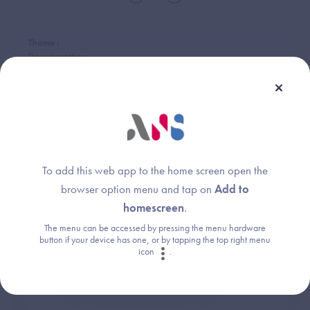
Thème :
Documentation
Une question ?
To add this web app to the home screen open the
browser option menu and tap on
Add to
Retrouvez les réponses aux questions les
homescreen
.
plus fréquentes (FAQ).
The menu can be accessed by pressing the menu hardware
button if your device has one, or by tapping the top right menu
icon
.
Consultez la FAQ