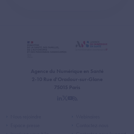
Agence du Numérique en Santé
2-10 Rue d'Oradour-sur-Glane
75015 Paris
linkedin
twitter
youtube
rss
Footer Left ANS
Footer Right A
Nous rejoindre
Webinaires
Espace presse
Contactez-nous
Inscrivez-vous à la
Contactez-nous (support