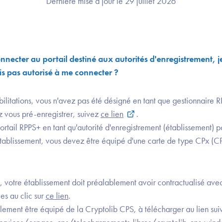
Dernière mise à jour le 29 juillet 2026
nnecter au portail destiné aux autorités d'enregistrement, je
uis pas autorisé à me connecter ?
bilitations, vous n'avez pas été désigné en tant que gestionnaire R
z vous pré-enregistrer, suivez
ce lien
.
rtail RPPS+ en tant qu'autorité d'enregistrement (établissement) po
 établissement, vous devez être équipé d'une carte de type CPx 
, votre établissement doit préalablement avoir contractualisé avec
es au clic sur
ce lien
.
lement être équipé de la Cryptolib CPS, à télécharger au lien sui