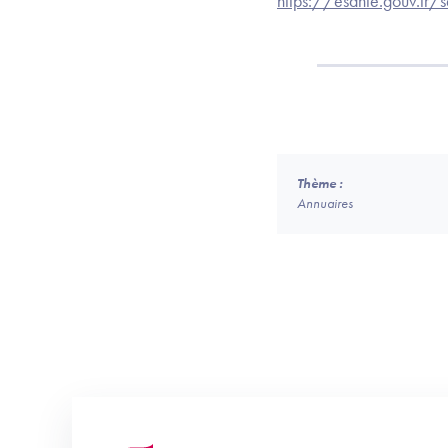
https://esante.gouv.fr/
Thème :
Annuaires