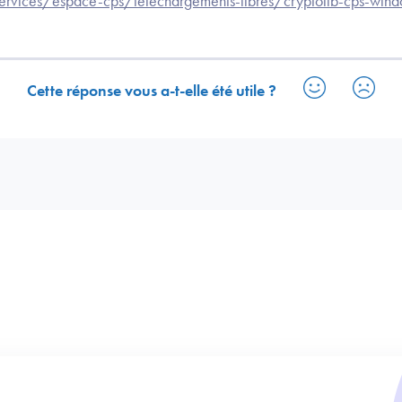
services/espace-cps/telechargements-libres/cryptolib-cps-win
Cette réponse vous a-t-elle été utile ?