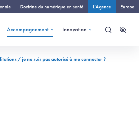
ionale
Doctrine du numérique en santé
L'Agence
Europe
(page courante)
Accompagnement
Innovation
Recherche
Accessi
litations / je ne suis pas autorisé à me connecter ?