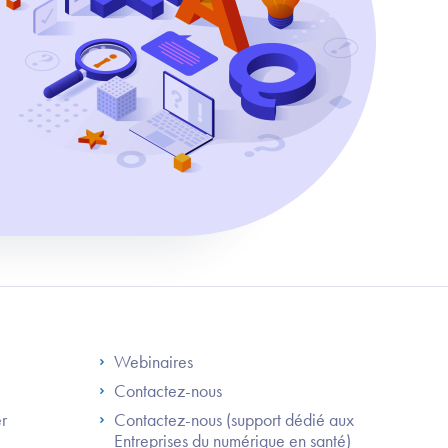
S
Footer Right ANS
Webinaires
Contactez-nous
er
Contactez-nous (support dédié aux
Entreprises du numérique en santé)