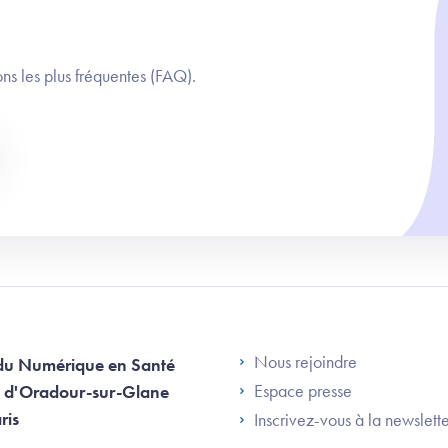
ns les plus fréquentes (FAQ).
Footer Left AN
Nous rejoindre
du Numérique en Santé
Espace presse
 d'Oradour-sur-Glane
ris
Inscrivez-vous à la newslett