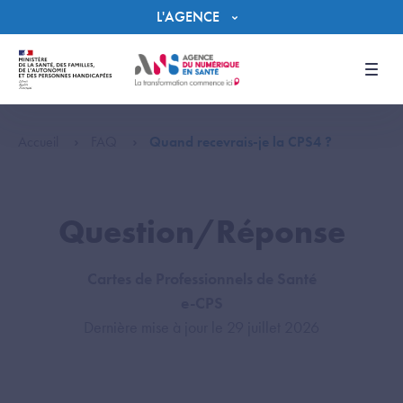
Panneau de gestion des cookies
L'AGENCE
Men
Accueil
FAQ
Quand recevrais-je la CPS4 ?
Question/Réponse
Cartes de Professionnels de Santé
e-CPS
Dernière mise à jour le 29 juillet 2026