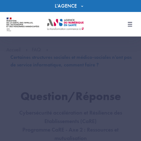
Panneau de gestion des cookies
L'AGENCE
Men
Accueil
FAQ
Certaines structures sociales et médico-sociales n'ont pas
de service informatique, comment faire ?
Question/Réponse
Cybersécurité accélération et Résilience des
Etablissements (CaRE)
Programme CaRE - Axe 2 : Ressources et
mutualisation