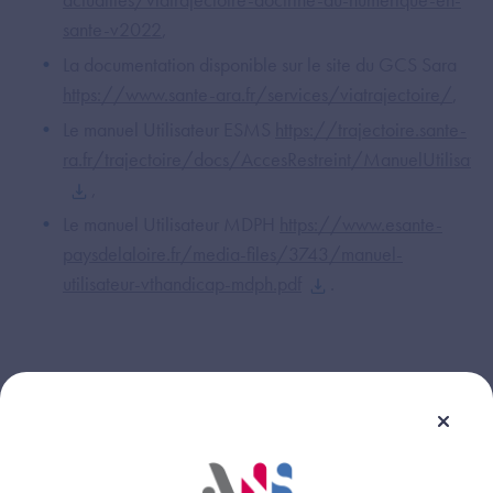
sante-v2022
,
La documentation disponible sur le site du GCS Sara
https://www.sante-ara.fr/services/viatrajectoire/
,
Le manuel Utilisateur ESMS
https://trajectoire.sante-
ra.fr/trajectoire/docs/AccesRestreint/ManuelUtilisat
,
Le manuel Utilisateur MDPH
https://www.esante-
paysdelaloire.fr/media-files/3743/manuel-
utilisateur-vthandicap-mdph.pdf
.
Cette réponse vous a-t-elle été utile ?