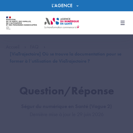
Panneau de gestion des cookies
L'AGENCE
Men
Accueil
FAQ
[ViaTrajectoire] Où se trouve la documentation pour se
former à l’utilisation de ViaTrajectoire ?
Question/Réponse
Ségur du numérique en Santé (Vague 2)
Dernière mise à jour le 29 juin 2026