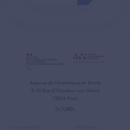
Agence du Numérique en Santé
2-10 Rue d'Oradour-sur-Glane
75015 Paris
linkedin
twitter
youtube
rss
Footer Left ANS
Footer Right A
Nous rejoindre
Webinaires