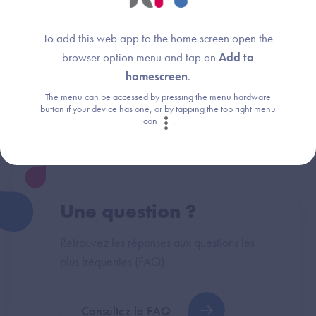
To add this web app to the home screen open the
browser option menu and tap on
Add to
homescreen
.
Dispositif(s) concerné(s) :
Thème :
Dossier Usager Informatisé (DUI)
Interopérabilité
The menu can be accessed by pressing the menu hardware
button if your device has one, or by tapping the top right menu
icon
.
Une question ?
Retrouvez les réponses aux questions les
plus fréquentes (FAQ).
Consultez la FAQ