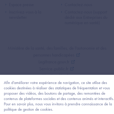
Espace presse
Contactez-nous
Inscrivez-vous à la
Contactez-nous (support
newsletter
dédié aux Entreprises du
numérique en santé)
Footer Bottom ANS
Ministère de la santé, des familles, de l'autonomie et des
personnes handicapées
Legifrance.gouv.fr
Service-public.fr
Mentions légales
Politique de protection des données personnelles
Afin d’améliorer votre expérience de navigation, ce site utilise des
cookies destinées à réaliser des statistiques de fréquentation et vous
Politique de gestion de cookies
proposer des vidéos, des boutons de partage, des remontées de
Gestion des cookies
contenus de plateformes sociales et des contenus animés et interactifs.
Plan du site
Pour en savoir plus, nous vous invitons à prendre connaissance de la
Besoi
politique de gestion de cookies.
Accessibilité : partiellement conforme
d'être