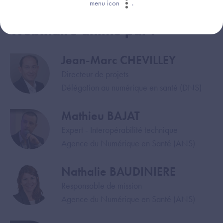
menu icon
.
Webinaire animé par :
Jean-Marc CHEVILLEY
Image
Directeur de projets
Délégation au numérique en santé (DNS)
Mathieu BAJAT
Image
Expert - Interopérabilité technique
Agence du Numérique en Santé (ANS)
Nathalie BAUDINIERE
Image
Responsable de mission
Agence du Numérique en Santé (ANS)