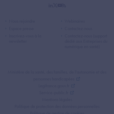
linkedin
twitter
youtube
rss
Footer Left ANS
Footer Right A
Nous rejoindre
Webinaires
Espace presse
Contactez-nous
Inscrivez-vous à la
Contactez-nous (support
newsletter
dédié aux Entreprises du
numérique en santé)
Footer Bottom ANS
Ministère de la santé, des familles, de l'autonomie et des
personnes handicapées
Legifrance.gouv.fr
Service-public.fr
Mentions légales
Politique de protection des données personnelles
Politique de gestion de cookies