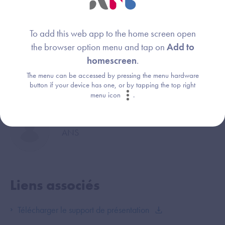
Clémence AMOURETTE
Image
ANS
To add this web app to the home screen open
the browser option menu and tap on
Add to
homescreen
.
Mohamed CHAABAOUI
Image
The menu can be accessed by pressing the menu hardware
ANS
button if your device has one, or by tapping the top right
menu icon
.
Marc DEVOS
Image
ANS
Liens associés
Télécharger le support de présentation