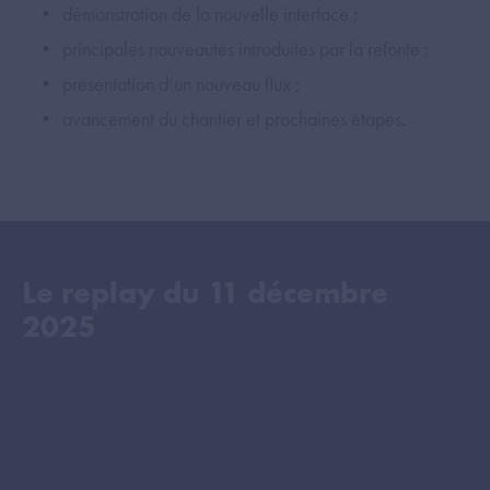
démonstration de la nouvelle interface ;
principales nouveautés introduites par la refonte ;
présentation d’un nouveau flux ;
avancement du chantier et prochaines étapes.
Le replay du
11 décembre
2025