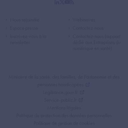
linkedin
twitter
youtube
rss
Footer Left ANS
Footer Right A
Nous rejoindre
Webinaires
Espace presse
Contactez-nous
Inscrivez-vous à la
Contactez-nous (support
newsletter
dédié aux Entreprises du
numérique en santé)
Footer Bottom ANS
Ministère de la santé, des familles, de l'autonomie et des
personnes handicapées
Legifrance.gouv.fr
Service-public.fr
Mentions légales
Politique de protection des données personnelles
Politique de gestion de cookies