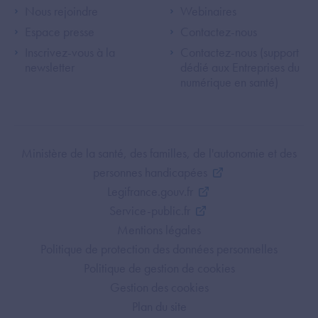
Footer Left ANS
Footer Right A
Nous rejoindre
Webinaires
Espace presse
Contactez-nous
Inscrivez-vous à la
Contactez-nous (support
newsletter
dédié aux Entreprises du
numérique en santé)
Footer Bottom ANS
Ministère de la santé, des familles, de l'autonomie et des
personnes handicapées
Legifrance.gouv.fr
Service-public.fr
Mentions légales
Politique de protection des données personnelles
Politique de gestion de cookies
Gestion des cookies
Plan du site