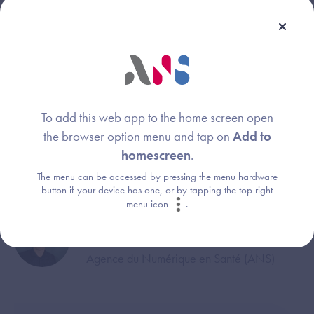
Experte Interopérabilité
Agence du Numérique en Santé (ANS)
Abdelali BOUSSADI
Image
Expert Interopérabilité
Agence du Numérique en Santé (ANS)
To add this web app to the home screen open
the browser option menu and tap on
Add to
Maël PRIOUR
Image
homescreen
.
Chef de projets
The menu can be accessed by pressing the menu hardware
Agence du Numérique en Santé (ANS)
button if your device has one, or by tapping the top right
menu icon
.
Jérémie AUDIC
Image
Consultant
Agence du Numérique en Santé (ANS)